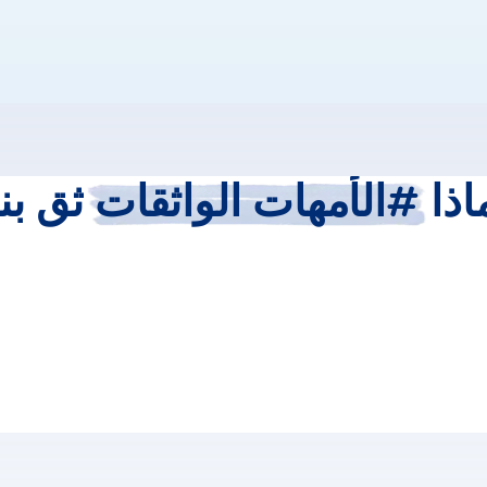
اذا
#الأمهات
الواثقات
ثق
بن