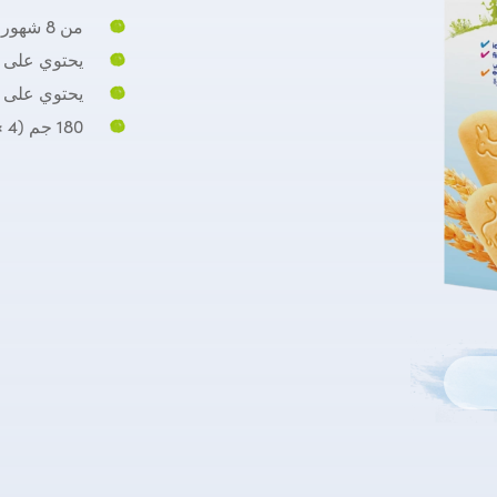
من 8 شهور
يحتوي على ا
يحتوي على ا
180 جم (4 × 45 جم)