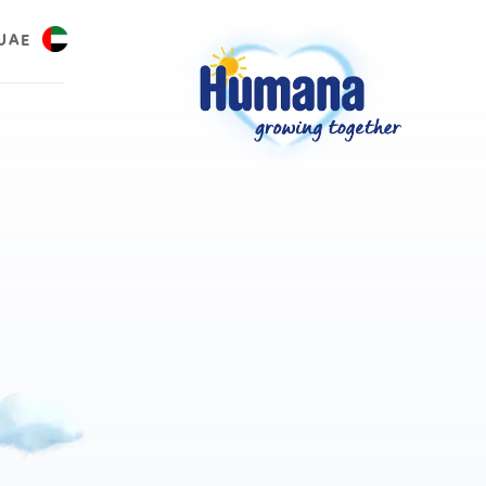
UAE
العر