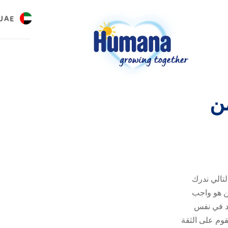
UAE
العر
ن
آباء من أجلك
لتالي ندرك
ين هو واجب
د في نفس
قوم على الثقة