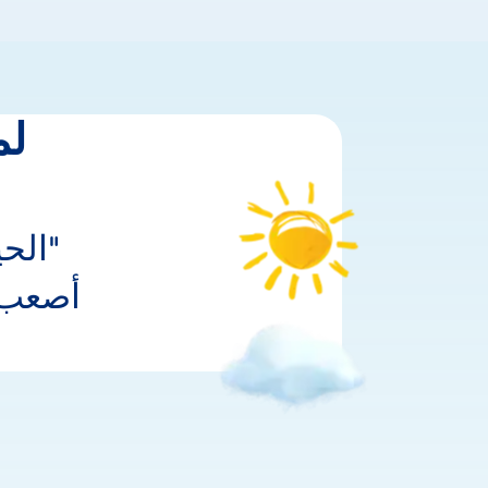
لم
الحي
أصعب 