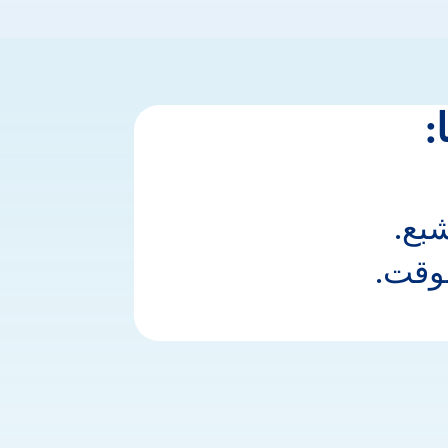
لماذا #الأمهات الواثقات ثق 
ا:
شبع.
وقت.