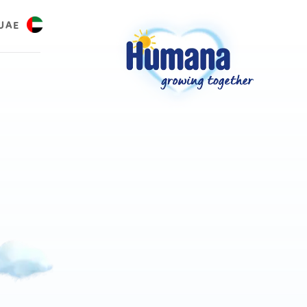
UAE
العر