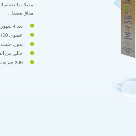
مقبلات الطعام الت
مذاق معتدل.
بعد 4 شهور
عضوي 100٪
بدون حليب
خالي من الغ
200 جم = تقريبًا 13 حصة