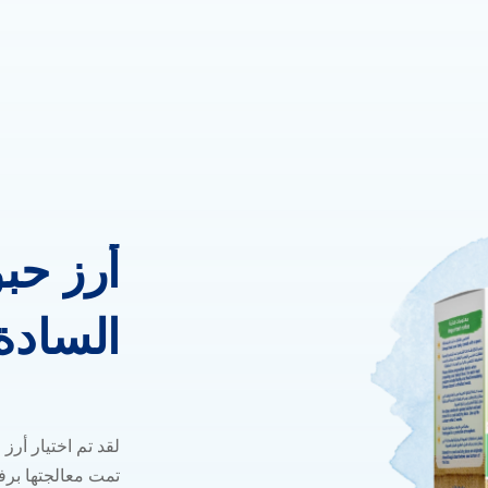
أرز
حب
السادة
تمت معالجتها بر