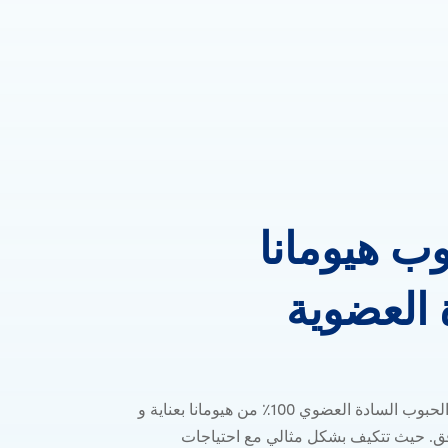
وب
هيومانا
أرز حبوب هيوما
العضوية
لقد تم اختيار أرز الحبوب السادة العضوي 100٪ من هيومانا بعناية و
فق. حيث تتكيف بشكل مثالي مع احتياجات