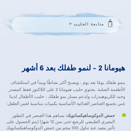
متابعة الحليب
هيومانا 2 - لنمو طفلك بعد 6 أشه
هيومانا
2
-
لنمو
طفلك
بعد
6
أشهر
ينمو طفلك يومًا بعد يوم ، ويصبح أكثر نشاطًا ويبدأ في استكشاف
الأطعمة الصلبة. يحتوي حليب هيومانا 2 على اللاكتوز فقط كمصدر
وحيد للكربوهيدرات ولدعم مسار نمو طفلك ، حليب الأطفال لدينا
غني بجميع العناصر الغذائية الأساسية بكميات مناسبة لعمر الطفل:
حمض الدوكوساهيكسانويك:
يساهم هذا العنصر في التطور
البصري الطبيعي للرضع حتى سن 12 شهرًا (يتم الحصول على
تأثير مفيد عند تناول 100 مجم من حمض الدوكوساهيكسانويك