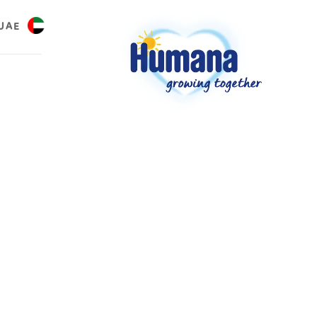
UAE
العر