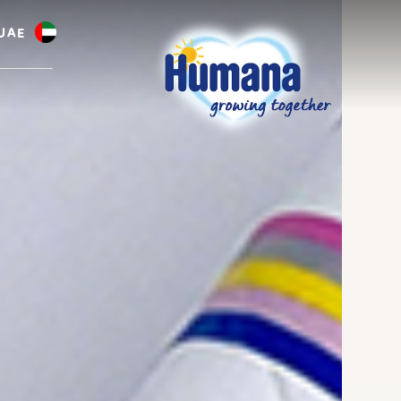
UAE
العر