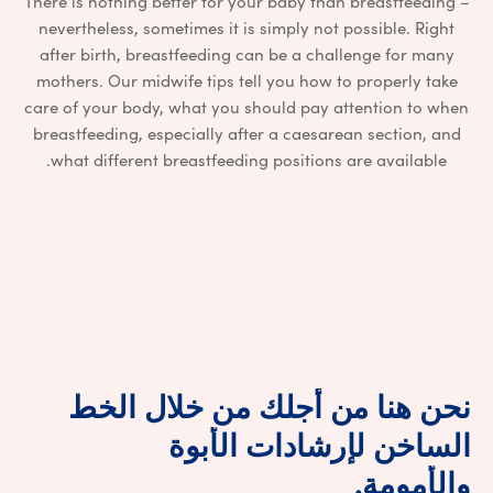
There is nothing better for your baby than breastfeeding –
nevertheless, sometimes it is simply not possible. Right
after birth, breastfeeding can be a challenge for many
mothers. Our midwife tips tell you how to properly take
care of your body, what you should pay attention to when
breastfeeding, especially after a caesarean section, and
what different breastfeeding positions are available.
نحن
هنا
من
أجلك
من
خلال
الخط
الساخن
لإرشادات
الأبوة
نحن هنا من أجلك من خلال ال
والأمومة.