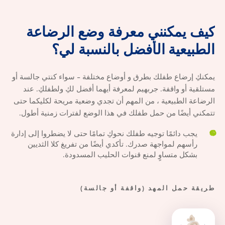
كيف
يمكنني
معرفة
وضع
الرضاعة
كيف يمكنن
الطبيعية
الأفضل
بالنسبة
لي؟
يمكنكِ إرضاع طفلك بطرق و أوضاع مختلفة - سواء كنتي جالسة أو
مستلقية أو واقفة. جربهيم لمعرفة أيهما أفضل لكِ ولطفلكِ. عند
الرضاعة الطبيعية ، من المهم أن تجدي وضعية مريحة لكليكما حتى
تتمكني أيضًا من حمل طفلك في هذا الوضع لفترات زمنية أطول.
يجب دائمًا توجيه طفلك نحوكِ تمامًا حتى لا يضطروا إلى إدارة
رأسهم لمواجهة صدرك. تأكدي أيضًا من تفريغ كلا الثديين
بشكل متساوٍ لمنع قنوات الحليب المسدودة.
طريقة حمل المهد (واقفة أو جالسة)