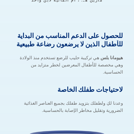
مارين هـ. ، أم ألمانية لابن واحد
للحصول
على
الدعم
المناسب
من
البداية
للحصول
للأطفال
الذين
لا
يرضعون
رضاعة
طبيعية
هيومانا بلس
هي تركيبة حليب للرضع تستخدم منذ الولادة
وهي مخصصة للأطفال المعرضين لخطر متزايد من
الحساسية.
لاحتياجات طفلك الخا
لاحتياجات
طفلك
الخاصة
وعدنا لكِ ولطفلك بتزويد طفلك بجميع العناصر الغذائية
الضرورية وتقليل مخاطر الإصابة بالحساسية.